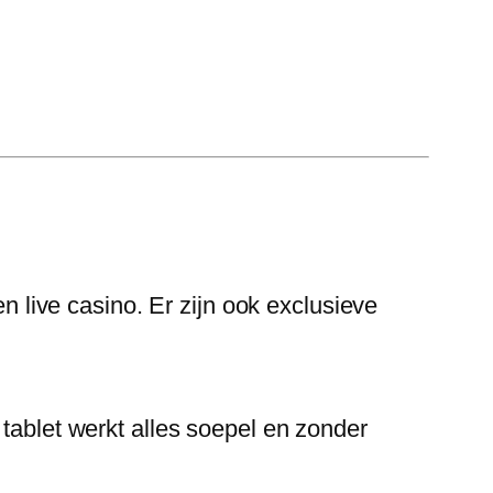
en live casino. Er zijn ook exclusieve
 tablet werkt alles soepel en zonder