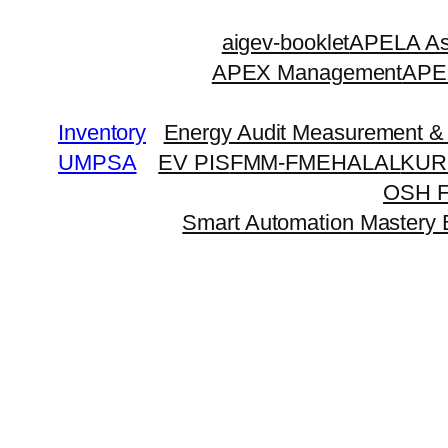
aigev-booklet
APELA Ass
APEX Management
APEX
Inventory
Energy Audit Measurement & 
UMPSA
EV PIS
FMM-FME
HALAL
KUR
OSH 
Smart Automation Mastery