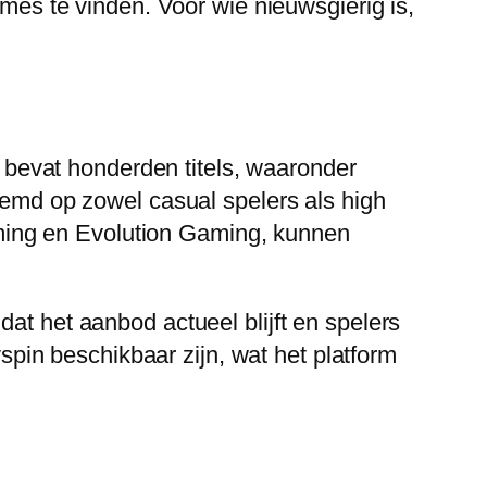
ames te vinden. Voor wie nieuwsgierig is,
us bevat honderden titels, waaronder
stemd op zowel casual spelers als high
ming en Evolution Gaming, kunnen
at het aanbod actueel blijft en spelers
yspin beschikbaar zijn, wat het platform