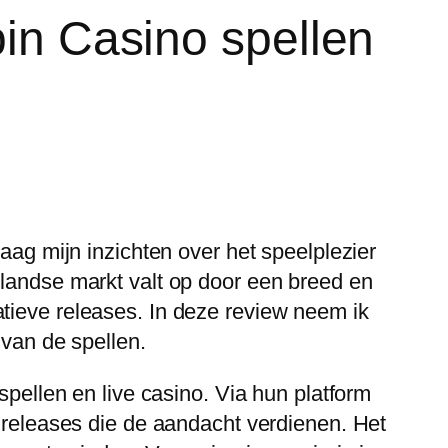
pin Casino spellen
aag mijn inzichten over het speelplezier
rlandse markt valt op door een breed en
tieve releases. In deze review neem ik
 van de spellen.
spellen en live casino. Via hun platform
e releases die de aandacht verdienen. Het