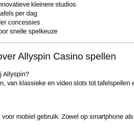
nnovatieve kleinere studios
tafels per dag
der concessies
oor snelle spelkeuze
ver Allyspin Casino spellen
j Allyspin?
, van klassieke en video slots tot tafelspellen 
rd voor mobiel gebruik. Zowel op smartphone als