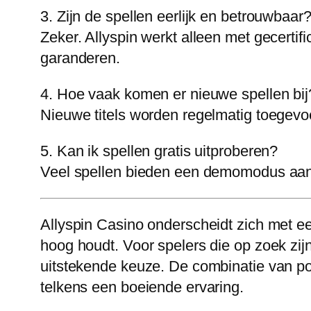
3. Zijn de spellen eerlijk en betrouwbaar
Zeker. Allyspin werkt alleen met gecerti
garanderen.
4. Hoe vaak komen er nieuwe spellen bij
Nieuwe titels worden regelmatig toegevoe
5. Kan ik spellen gratis uitproberen?
Veel spellen bieden een demomodus aan, 
Allyspin Casino onderscheidt zich met ee
hoog houdt. Voor spelers die op zoek zij
uitstekende keuze. De combinatie van po
telkens een boeiende ervaring.