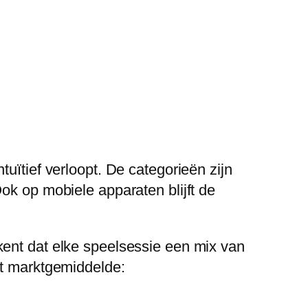
uïtief verloopt. De categorieën zijn
ok op mobiele apparaten blijft de
kent dat elke speelsessie een mix van
et marktgemiddelde: