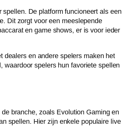
spellen. De platform funcioneert als een
me. Dit zorgt voor een meeslepende
 baccarat en game shows, er is voor ieder
t dealers en andere spelers maken het
, waardoor spelers hun favoriete spellen
de branche, zoals Evolution Gaming en
spellen. Hier zijn enkele populaire live