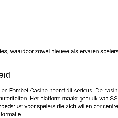
pties, waardoor zowel nieuwe als ervaren spelers
eid
n, en Fambet Casino neemt dit serieus. De casin
 autoriteiten. Het platform maakt gebruik van S
emoedsrust voor spelers die zich willen concentr
formatie.