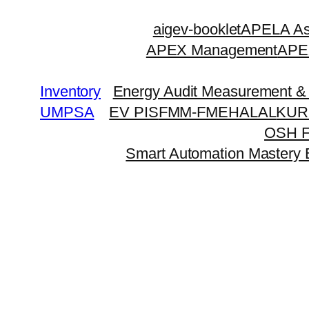
Skip
aigev-booklet
APELA Ass
to
APEX Management
APEX
content
Inventory
Energy Audit Measurement & 
UMPSA
EV PIS
FMM-FME
HALAL
KUR
OSH 
Smart Automation Mastery