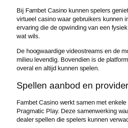
Bij Fambet Casino kunnen spelers geniete
virtueel casino waar gebruikers kunnen i
ervaring die de opwinding van een fysiek
wat wils.
De hoogwaardige videostreams en de mog
milieu levendig. Bovendien is de platfor
overal en altijd kunnen spelen.
Spellen aanbod en provide
Fambet Casino werkt samen met enkele 
Pragmatic Play. Deze samenwerking waarb
dealer spellen die spelers kunnen verwa