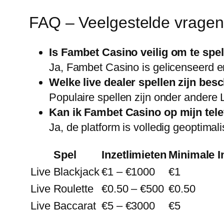
FAQ – Veelgestelde vragen
Is Fambet Casino veilig om te spe
Ja, Fambet Casino is gelicenseerd e
Welke live dealer spellen zijn bes
Populaire spellen zijn onder andere 
Kan ik Fambet Casino op mijn tel
Ja, de platform is volledig geoptimal
Spel
Inzetlimieten
Minimale I
Live Blackjack
€1 – €1000
€1
Live Roulette
€0.50 – €500
€0.50
Live Baccarat
€5 – €3000
€5