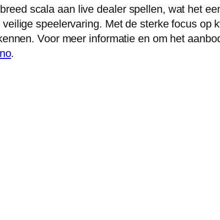
eed scala aan live dealer spellen, wat het ee
eilige speelervaring. Met de sterke focus op kwa
erkennen. Voor meer informatie en om het aanb
ino
.