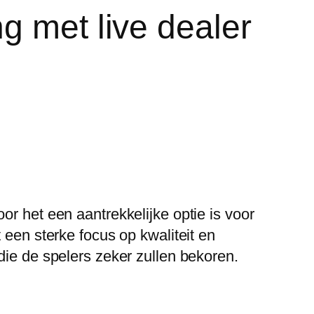
g met live dealer
or het een aantrekkelijke optie is voor
 een sterke focus op kwaliteit en
die de spelers zeker zullen bekoren.