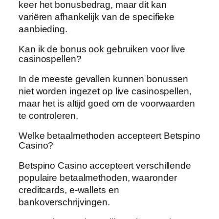
keer het bonusbedrag, maar dit kan
variëren afhankelijk van de specifieke
aanbieding.
Kan ik de bonus ook gebruiken voor live
casinospellen?
In de meeste gevallen kunnen bonussen
niet worden ingezet op live casinospellen,
maar het is altijd goed om de voorwaarden
te controleren.
Welke betaalmethoden accepteert Betspino
Casino?
Betspino Casino accepteert verschillende
populaire betaalmethoden, waaronder
creditcards, e-wallets en
bankoverschrijvingen.