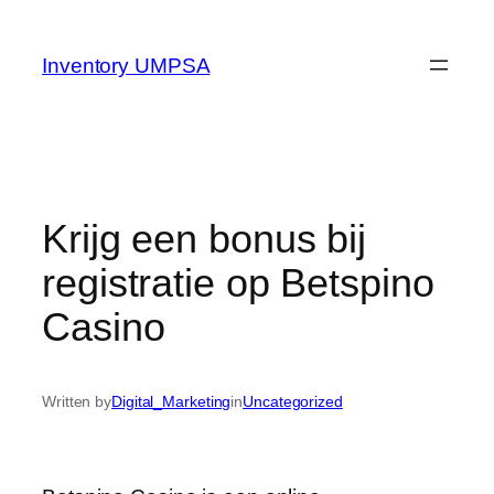
Inventory UMPSA
Krijg een bonus bij
registratie op Betspino
Casino
Written by
Digital_Marketing
in
Uncategorized