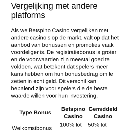
Vergelijking met andere
platforms
Als we Betspino Casino vergelijken met
andere casino’s op de markt, valt op dat het
aanbod van bonussen en promoties vaak
voordeliger is. De registratiebonus is groter
en de voorwaarden zijn meestal goed te
voldoen, wat betekent dat spelers meer
kans hebben om hun bonusbedrag om te
zetten in echt geld. Dit verschil kan
bepalend zijn voor spelers die de beste
waarde willen voor hun investering.
Betspino
Gemiddeld
Type Bonus
Casino
Casino
100% tot
50% tot
Welkomstbonus