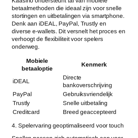
Kaasino ondersteunt tal van mobiele
betaalmethoden die ideaal zijn voor snelle
stortingen en uitbetalingen via smartphone.
Denk aan iDEAL, PayPal, Trustly en
diverse e-wallets. Dit versnelt het proces en
verhoogt de flexibiliteit voor spelers
onderweg.
Mobiele
Kenmerk
betaaloptie
Directe
iDEAL
bankoverschrijving
PayPal
Gebruiksvriendelijk
Trustly
Snelle uitbetaling
Creditcard
Breed geaccepteerd
4. Spelervaring geoptimaliseerd voor touch