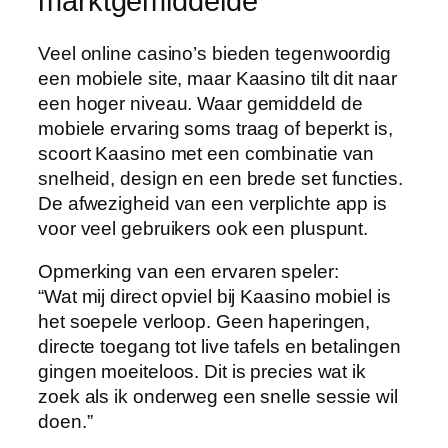
marktgemiddelde
Veel online casino’s bieden tegenwoordig
een mobiele site, maar Kaasino tilt dit naar
een hoger niveau. Waar gemiddeld de
mobiele ervaring soms traag of beperkt is,
scoort Kaasino met een combinatie van
snelheid, design en een brede set functies.
De afwezigheid van een verplichte app is
voor veel gebruikers ook een pluspunt.
Opmerking van een ervaren speler:
“Wat mij direct opviel bij Kaasino mobiel is
het soepele verloop. Geen haperingen,
directe toegang tot live tafels en betalingen
gingen moeiteloos. Dit is precies wat ik
zoek als ik onderweg een snelle sessie wil
doen.”