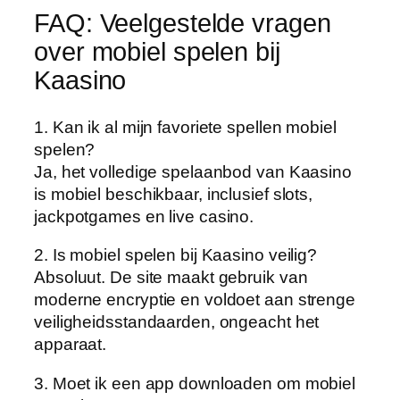
FAQ: Veelgestelde vragen
over mobiel spelen bij
Kaasino
1. Kan ik al mijn favoriete spellen mobiel
spelen?
Ja, het volledige spelaanbod van Kaasino
is mobiel beschikbaar, inclusief slots,
jackpotgames en live casino.
2. Is mobiel spelen bij Kaasino veilig?
Absoluut. De site maakt gebruik van
moderne encryptie en voldoet aan strenge
veiligheidsstandaarden, ongeacht het
apparaat.
3. Moet ik een app downloaden om mobiel