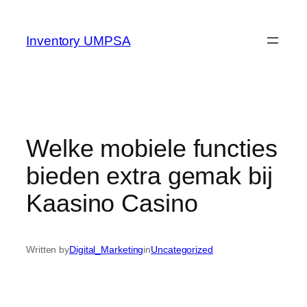
Inventory UMPSA
Welke mobiele functies
bieden extra gemak bij
Kaasino Casino
Written by
Digital_Marketing
in
Uncategorized