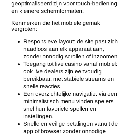
geoptimaliseerd zijn voor touch-bediening
en kleinere schermformaten.
Kenmerken die het mobiele gemak
vergroten:
Responsieve layout: de site past zich
naadloos aan elk apparaat aan,
zonder onnodig scrollen of inzoomen.
Toegang tot live casino vanaf mobiel:
ook live dealers zijn eenvoudig
bereikbaar, met stabiele streams en
snelle reacties.
Een overzichtelijke navigatie: via een
minimalistisch menu vinden spelers
snel hun favoriete spellen en
instellingen.
Snelle en veilige betalingen vanuit de
app of browser zonder onnodige