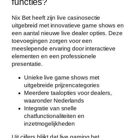
functies?
Nix Bet heeft zijn live casinosectie
uitgebreid met innovatieve game shows en
een aantal nieuwe live dealer opties. Deze
toevoegingen zorgen voor een
meeslepende ervaring door interactieve
elementen en een professionele
presentatie.
Unieke live game shows met
uitgebreide prijzencategories
Meerdere taalopties voor dealers,
waaronder Nederlands
Integratie van snelle
chatfunctionaliteiten en
inzetmogelijkheden
Uit cijfers blijkt dat live gaming het