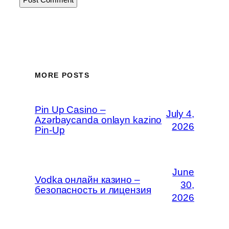
MORE POSTS
Pin Up Casino –
July 4,
Azərbaycanda onlayn kazino
2026
Pin-Up
June
Vodka онлайн казино –
30,
безопасность и лицензия
2026