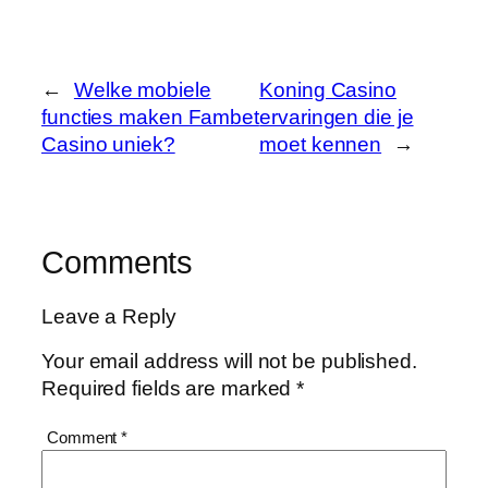
←
Welke mobiele
Koning Casino
functies maken Fambet
ervaringen die je
Casino uniek?
moet kennen
→
Comments
Leave a Reply
Your email address will not be published.
Required fields are marked
*
Comment
*