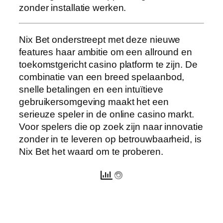
zonder installatie werken.
Nix Bet onderstreept met deze nieuwe
features haar ambitie om een allround en
toekomstgericht casino platform te zijn. De
combinatie van een breed spelaanbod,
snelle betalingen en een intuïtieve
gebruikersomgeving maakt het een
serieuze speler in de online casino markt.
Voor spelers die op zoek zijn naar innovatie
zonder in te leveren op betrouwbaarheid, is
Nix Bet het waard om te proberen.