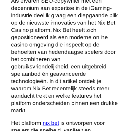
Als ervaren SEO-copywriter met een
decennium aan expertise in de iGaming-
industrie deel ik graag een diepgaande blik
op de nieuwste innovaties van het Nix Bet
Casino platform. Nix Bet heeft zich
gepositioneerd als een moderne online
casino-omgeving die inspeelt op de
behoeften van hedendaagse spelers door
het combineren van
gebruiksvriendelijkheid, een uitgebreid
spelaanbod én geavanceerde
technologieën. In dit artikel ontdek je
waarom Nix Bet recentelijk steeds meer
aandacht trekt en welke features het
platform onderscheiden binnen een drukke
markt.
Het platform
nix bet
is ontworpen voor
spelers die snelheid, variëteit en