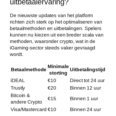
uitbetaalervaring?
De nieuwste updates van het platform
richten zich sterk op het optimaliseren van
betaalmethoden en uitbetalingen. Spelers
kunnen nu kiezen uit een breder scala van
methoden, waaronder crypto, wat in de
iGaming-sector steeds vaker gevraagd
wordt.
Minimale
Betaalmethode
Uitbetalingstijd
storting
iDEAL
€10
Direct tot 24 uur
Trustly
€20
Binnen 12 uur
Bitcoin &
€15
Binnen 1 uur
andere Crypto
Visa/Mastercard
€10
Binnen 24 uur