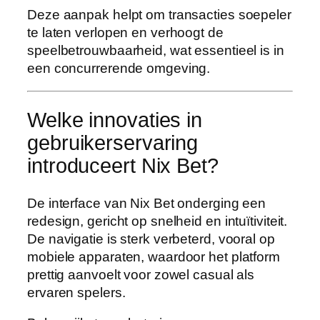
Deze aanpak helpt om transacties soepeler
te laten verlopen en verhoogt de
speelbetrouwbaarheid, wat essentieel is in
een concurrerende omgeving.
Welke innovaties in
gebruikerservaring
introduceert Nix Bet?
De interface van Nix Bet onderging een
redesign, gericht op snelheid en intuïtiviteit.
De navigatie is sterk verbeterd, vooral op
mobiele apparaten, waardoor het platform
prettig aanvoelt voor zowel casual als
ervaren spelers.