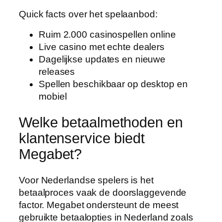
Quick facts over het spelaanbod:
Ruim 2.000 casinospellen online
Live casino met echte dealers
Dagelijkse updates en nieuwe
releases
Spellen beschikbaar op desktop en
mobiel
Welke betaalmethoden en
klantenservice biedt
Megabet?
Voor Nederlandse spelers is het
betaalproces vaak de doorslaggevende
factor. Megabet ondersteunt de meest
gebruikte betaalopties in Nederland zoals