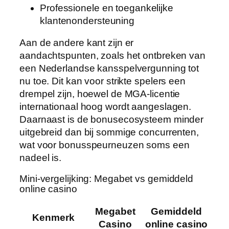
Professionele en toegankelijke
klantenondersteuning
Aan de andere kant zijn er
aandachtspunten, zoals het ontbreken van
een Nederlandse kansspelvergunning tot
nu toe. Dit kan voor strikte spelers een
drempel zijn, hoewel de MGA-licentie
internationaal hoog wordt aangeslagen.
Daarnaast is de bonusecosysteem minder
uitgebreid dan bij sommige concurrenten,
wat voor bonusspeurneuzen soms een
nadeel is.
Mini-vergelijking: Megabet vs gemiddeld
online casino
Megabet
Gemiddeld
Kenmerk
Casino
online casino