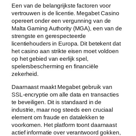
Een van de belangrijkste factoren voor
vertrouwen is de licentie. Megabet Casino
opereert onder een vergunning van de
Malta Gaming Authority (MGA), een van de
strengste en gerespecteerde
licentiehouders in Europa. Dit betekent dat
het casino aan strikte eisen moet voldoen
op het gebied van eerlijk spel,
spelersbescherming en financiële
zekerheid.
Daarnaast maakt Megabet gebruik van
SSL-encryptie om alle data en transacties
te beveiligen. Dit is standaard in de
industrie, maar nog steeds een cruciaal
element om fraude en datalekken te
voorkomen. Het platform toont daarnaast
actief informatie over verantwoord gokken,