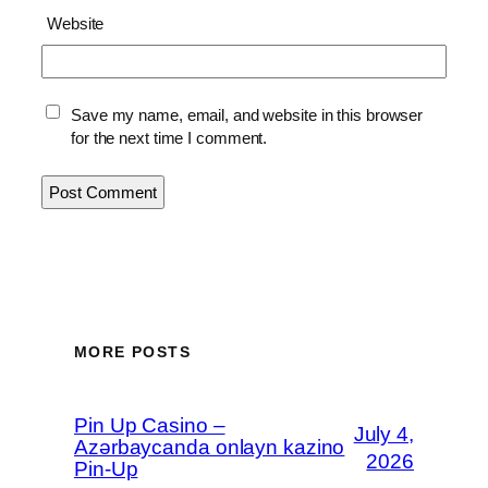
Website
Save my name, email, and website in this browser
for the next time I comment.
MORE POSTS
Pin Up Casino –
July 4,
Azərbaycanda onlayn kazino
2026
Pin-Up