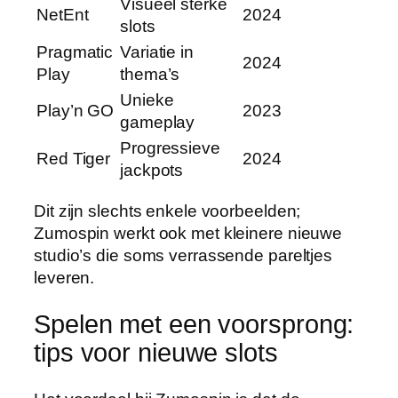
Visueel sterke
NetEnt
2024
slots
Pragmatic
Variatie in
2024
Play
thema’s
Unieke
Play’n GO
2023
gameplay
Progressieve
Red Tiger
2024
jackpots
Dit zijn slechts enkele voorbeelden;
Zumospin werkt ook met kleinere nieuwe
studio’s die soms verrassende pareltjes
leveren.
Spelen met een voorsprong:
tips voor nieuwe slots