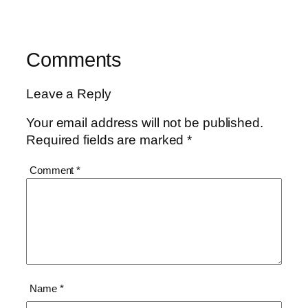
Comments
Leave a Reply
Your email address will not be published.
Required fields are marked
*
Comment
*
Name
*