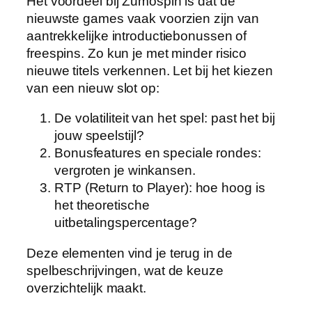
Het voordeel bij Zumospin is dat de
nieuwste games vaak voorzien zijn van
aantrekkelijke introductiebonussen of
freespins. Zo kun je met minder risico
nieuwe titels verkennen. Let bij het kiezen
van een nieuw slot op:
De volatiliteit van het spel: past het bij
jouw speelstijl?
Bonusfeatures en speciale rondes:
vergroten je winkansen.
RTP (Return to Player): hoe hoog is
het theoretische
uitbetalingspercentage?
Deze elementen vind je terug in de
spelbeschrijvingen, wat de keuze
overzichtelijk maakt.