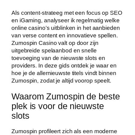
Als content-strateeg met een focus op SEO
en iGaming, analyseer ik regelmatig welke
online casino’s uitblinken in het aanbieden
van verse content en innovatieve spellen.
Zumospin Casino valt op door zijn
uitgebreide spelaanbod en snelle
toevoeging van de nieuwste slots en
providers. In deze gids ontdek je waar en
hoe je de allernieuwste titels vindt binnen
Zumospin, zodat je altijd voorop speelt.
Waarom Zumospin de beste
plek is voor de nieuwste
slots
Zumospin profileert zich als een moderne