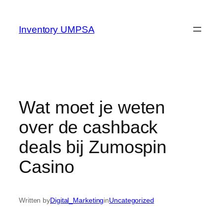
Inventory UMPSA
Wat moet je weten
over de cashback
deals bij Zumospin
Casino
Written by
Digital_Marketing
in
Uncategorized