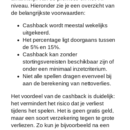
niveau. Hieronder zie je een overzicht van
de belangrijkste voorwaarden:
Cashback wordt meestal wekelijks
uitgekeerd.
Het percentage ligt doorgaans tussen
de 5% en 15%.
Cashback kan zonder
stortingsvereisten beschikbaar zijn of
onder een minimaal inzetcriterium.
Niet alle spellen dragen evenveel bij
aan de berekening van nettoverlies.
Het voordeel van de cashback is duidelijk:
het vermindert het risico dat je verliest
tijdens het spelen. Het is geen gratis geld,
maar een soort verzekering tegen te grote
verliezen. Zo kun je bijvoorbeeld na een