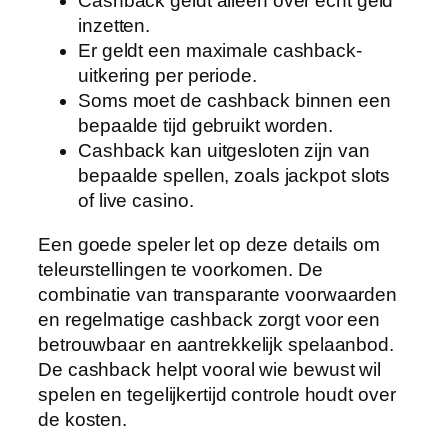
Cashback geldt alleen over echt geld
inzetten.
Er geldt een maximale cashback-
uitkering per periode.
Soms moet de cashback binnen een
bepaalde tijd gebruikt worden.
Cashback kan uitgesloten zijn van
bepaalde spellen, zoals jackpot slots
of live casino.
Een goede speler let op deze details om
teleurstellingen te voorkomen. De
combinatie van transparante voorwaarden
en regelmatige cashback zorgt voor een
betrouwbaar en aantrekkelijk spelaanbod.
De cashback helpt vooral wie bewust wil
spelen en tegelijkertijd controle houdt over
de kosten.