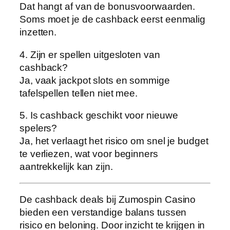
Dat hangt af van de bonusvoorwaarden.
Soms moet je de cashback eerst eenmalig
inzetten.
4. Zijn er spellen uitgesloten van
cashback?
Ja, vaak jackpot slots en sommige
tafelspellen tellen niet mee.
5. Is cashback geschikt voor nieuwe
spelers?
Ja, het verlaagt het risico om snel je budget
te verliezen, wat voor beginners
aantrekkelijk kan zijn.
De cashback deals bij Zumospin Casino
bieden een verstandige balans tussen
risico en beloning. Door inzicht te krijgen in