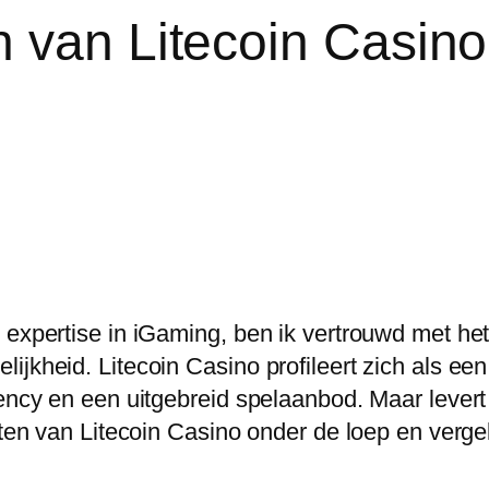
 van Litecoin Casin
 expertise in iGaming, ben ik vertrouwd met he
jkheid. Litecoin Casino profileert zich als een
ency en een uitgebreid spelaanbod. Maar levert 
cten van Litecoin Casino onder de loep en verge