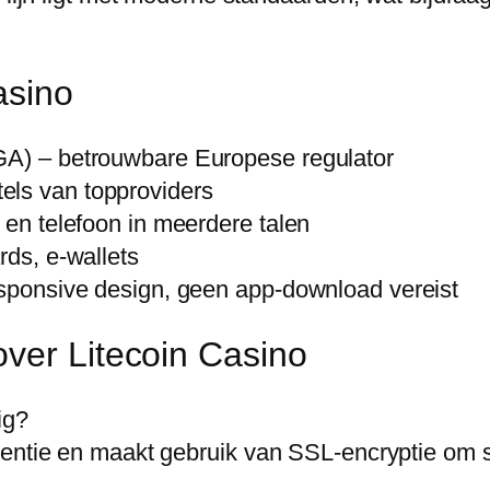
asino
GA) – betrouwbare Europese regulator
els van topproviders
 en telefoon in meerdere talen
rds, e-wallets
responsive design, geen app-download vereist
ver Litecoin Casino
ig?
icentie en maakt gebruik van SSL-encryptie om