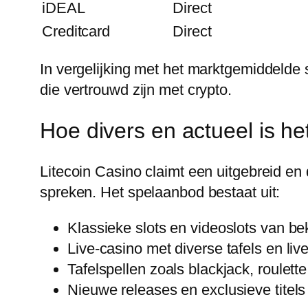
iDEAL
Direct
Creditcard
Direct
In vergelijking met het marktgemiddelde s
die vertrouwd zijn met crypto.
Hoe divers en actueel is h
Litecoin Casino claimt een uitgebreid en 
spreken. Het spelaanbod bestaat uit:
Klassieke slots en videoslots van b
Live-casino met diverse tafels en liv
Tafelspellen zoals blackjack, roulett
Nieuwe releases en exclusieve titel