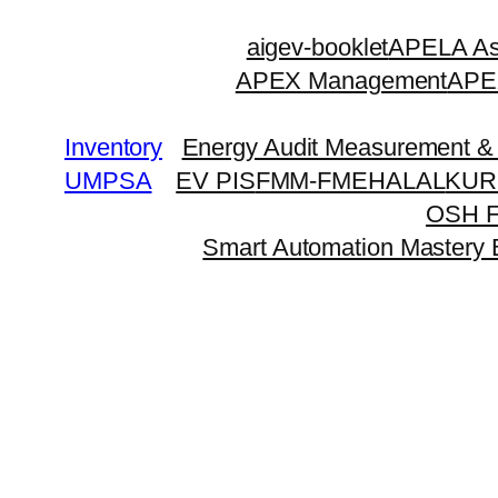
aigev-booklet
APELA Ass
APEX Management
APEX
Inventory
Energy Audit Measurement & 
UMPSA
EV PIS
FMM-FME
HALAL
KUR
OSH 
Smart Automation Mastery