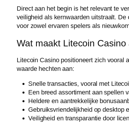
Direct aan het begin is het relevant te v
veiligheid als kernwaarden uitstraalt. D
voor zowel ervaren spelers als nieuwkome
Wat maakt Litecoin Casino 
Litecoin Casino positioneert zich vooral a
waarde hechten aan:
Snelle transacties, vooral met Liteco
Een breed assortiment aan spellen v
Heldere en aantrekkelijke bonusaan
Gebruiksvriendelijkheid op desktop 
Veiligheid en transparantie door lice