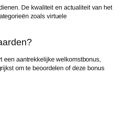
ienen. De kwaliteit en actualiteit van het
tegorieën zoals virtuele
waarden?
rt een aantrekkelijke welkomstbonus,
rijkst om te beoordelen of deze bonus