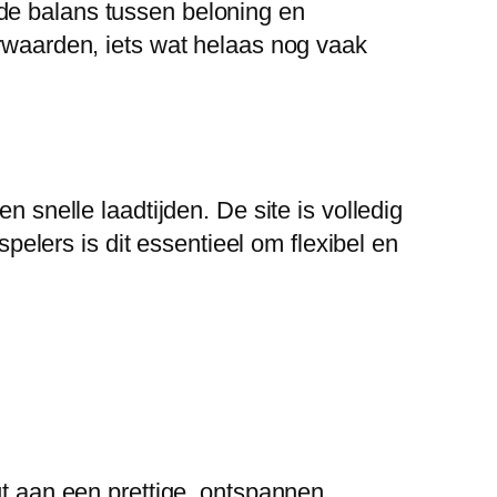
de balans tussen beloning en
orwaarden, iets wat helaas nog vaak
n snelle laadtijden. De site is volledig
spelers is dit essentieel om flexibel en
gt aan een prettige, ontspannen