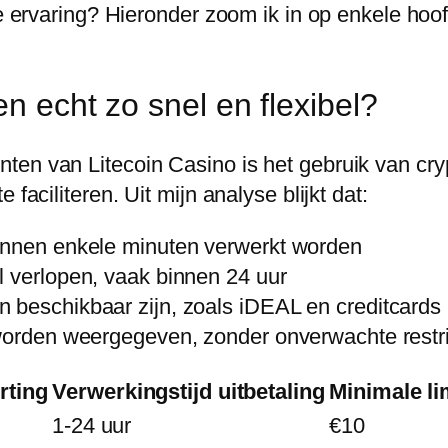
kse ervaring? Hieronder zoom ik in op enkele hoo
en echt zo snel en flexibel?
en van Litecoin Casino is het gebruik van cryp
faciliteren. Uit mijn analyse blijkt dat:
binnen enkele minuten verwerkt worden
l verlopen, vaak binnen 24 uur
 beschikbaar zijn, zoals iDEAL en creditcards
 worden weergegeven, zonder onverwachte restri
rting
Verwerkingstijd uitbetaling
Minimale li
1-24 uur
€10