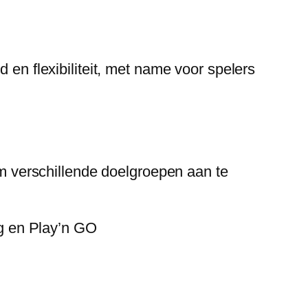
 en flexibiliteit, met name voor spelers
 om verschillende doelgroepen aan te
ng en Play’n GO